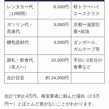
レンタカー代
8,000円
軽トラ〜ハイ
（12時間）
エースクラス
ガソリン代・
3,000円
京都〜滋賀往
高速代
復+給油
梱包資材代
3,000円
ダンボール、
ガムテープ等
謝礼・飲食代
10,000円
手伝い2名分の
（友人へ）
食事など
合計目安
約 24,000円
合計で約2.4万円。格安業者に頼んだ場合（2.5万
円〜）とほとんど差がないことがわかります。