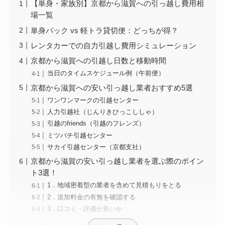
【単身・家族別】京都から滋賀への引っ越し費用相
場一覧
単身パック vs 軽トラ貸切便：どっちが得？
レンタカーでの自力引越し費用シミュレーション
京都から滋賀への引越し日数と移動時間
当日のタイムスケジュール例（午前便）
京都から滋賀への安い引っ越し業者おすすめ5選
ワンワンマークの引越センター
人力引越社（じんりきひっこししゃ）
引越のfriends（引越のフレンズ）
ミツバチ引越センター
サカイ引越センター（京都支社）
京都から滋賀の安い引っ越し業者を選ぶ際のポイン
ト3選！
1．地域密着型の業者を含めて見積もりをとる
2．追加料金の有無を確認する
3．口コミ・評価が良いか