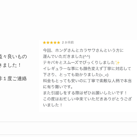
益々良いもの
きました！
非１度ご連絡