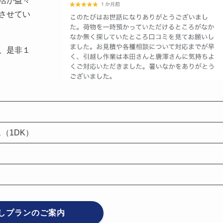
活が益々
させてい
、是非１
（1DK）
しプランのご案内