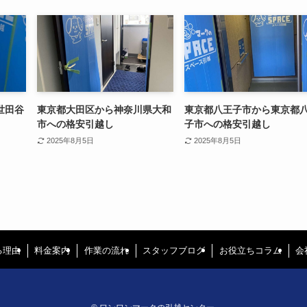
世田谷
東京都大田区から神奈川県大和
東京都八王子市から東京都
市への格安引越し
子市への格安引越し
2025年8月5日
2025年8月5日
る理由
料金案内
作業の流れ
スタッフブログ
お役立ちコラム
会