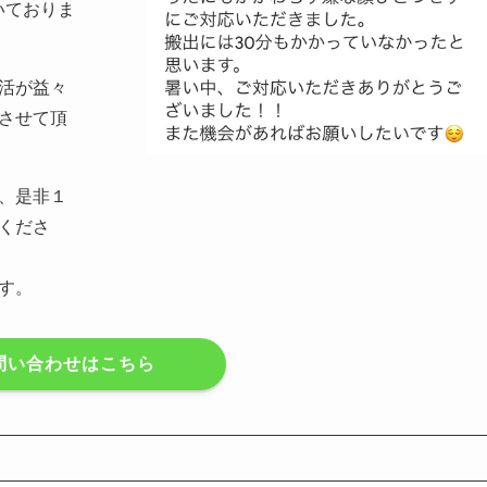
いておりま
活が益々
させて頂
、是非１
くださ
す。
E問い合わせはこちら