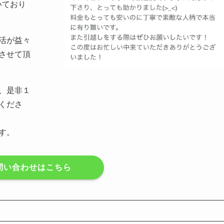
いており
活が益々
させて頂
、是非１
くださ
す。
E問い合わせはこちら